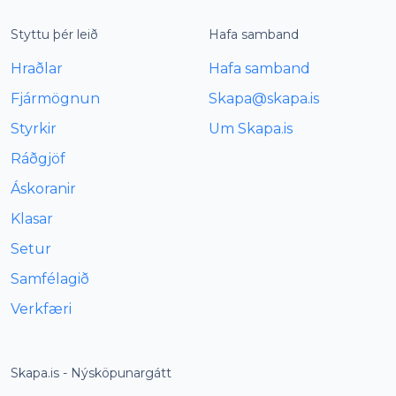
Styttu þér leið
Hafa samband
Hraðlar
Hafa samband
Fjármögnun
Skapa@skapa.is
Styrkir
Um Skapa.is
Ráðgjöf
Áskoranir
Klasar
Setur
Samfélagið
Verkfæri
Skapa.is - Nýsköpunargátt