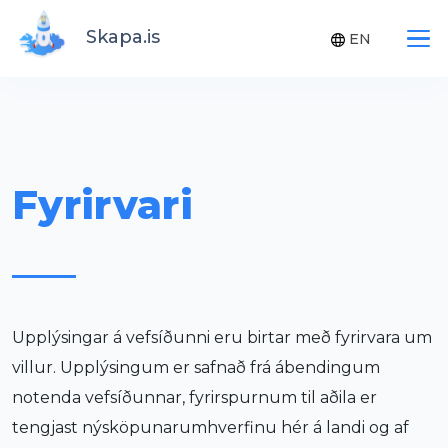
Skapa.is
EN
Fyrirvari
Upplýsingar á vefsíðunni eru birtar með fyrirvara um
villur. Upplýsingum er safnað frá ábendingum
notenda vefsíðunnar, fyrirspurnum til aðila er
tengjast nýsköpunarumhverfinu hér á landi og af