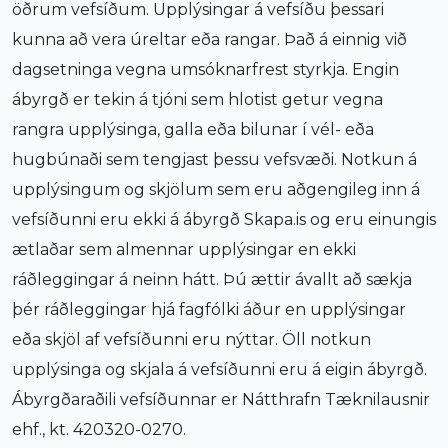
öðrum vefsíðum. Upplýsingar á vefsíðu þessari
kunna að vera úreltar eða rangar. Það á einnig við
dagsetninga vegna umsóknarfrest styrkja. Engin
ábyrgð er tekin á tjóni sem hlotist getur vegna
rangra upplýsinga, galla eða bilunar í vél- eða
hugbúnaði sem tengjast þessu vefsvæði. Notkun á
upplýsingum og skjölum sem eru aðgengileg inn á
vefsíðunni eru ekki á ábyrgð Skapa.is og eru einungis
ætlaðar sem almennar upplýsingar en ekki
ráðleggingar á neinn hátt. Þú ættir ávallt að sækja
þér ráðleggingar hjá fagfólki áður en upplýsingar
eða skjöl af vefsíðunni eru nýttar. Öll notkun
upplýsinga og skjala á vefsíðunni eru á eigin ábyrgð.
Ábyrgðaraðili vefsíðunnar er Nátthrafn Tæknilausnir
ehf., kt. 420320-0270.