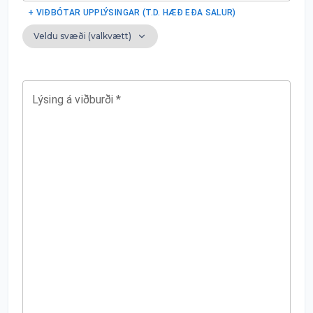
+ VIÐBÓTAR UPPLÝSINGAR (T.D. HÆÐ EÐA SALUR)
Veldu svæði (valkvætt)
Lýsing á viðburði
*