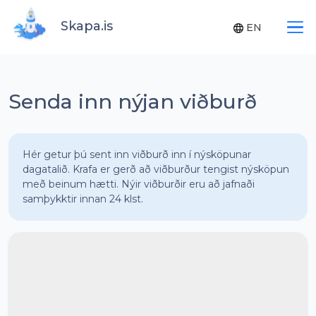
Skapa.is
EN
Senda inn nýjan viðburð
Hér getur þú sent inn viðburð inn í nýsköpunar
dagatalið. Krafa er gerð að viðburður tengist nýsköpun
með beinum hætti. Nýir viðburðir eru að jafnaði
samþykktir innan 24 klst.