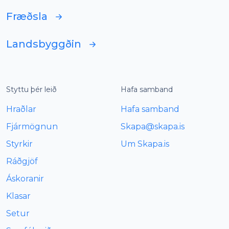
Fræðsla
Landsbyggðin
Styttu þér leið
Hafa samband
Hraðlar
Hafa samband
Fjármögnun
Skapa@skapa.is
Styrkir
Um
Skapa.is
Ráðgjöf
Áskoranir
Klasar
Setur