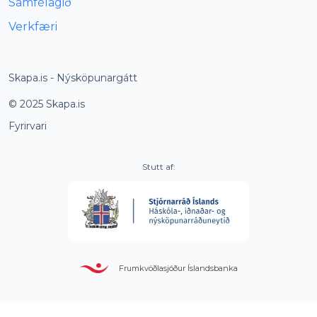
Samfélagið
Verkfæri
Skapa.is
- Nýsköpunargátt
© 2025
Skapa.is
Fyrirvari
Stutt af:
Frumkvöðlasjóður Íslandsbanka