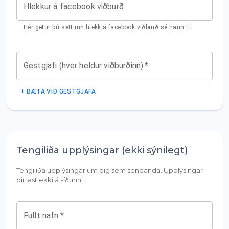
Hlekkur á facebook viðburð
Hér getur þú sett inn hlekk á facebook viðburð sé hann til
Gestgjafi (hver heldur viðburðinn)
*
+ BÆTA VIÐ GESTGJAFA
Tengiliða upplýsingar (ekki sýnilegt)
Tengiliða upplýsingar um þig sem sendanda. Upplýsingar
birtast ekki á síðunni.
Fullt nafn
*